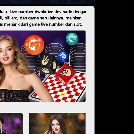
dulu. Live number dwpkrlive.dev hadir dengan
 billiard, dan game seru lainnya. mainkan
s menarik dari game live number dan slot.