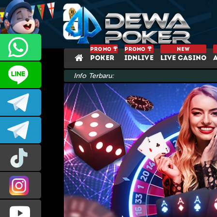
-
PROMO
PROMO
NEW
POKER
IDNLIVE
LIVE CASINO
CS2DEWAPOKER
Info Terbaru:
dewapoker_infoo
dewapoker_info
prmdewapkr
prmdewapkr
DEWAPOKEROFFICIAL