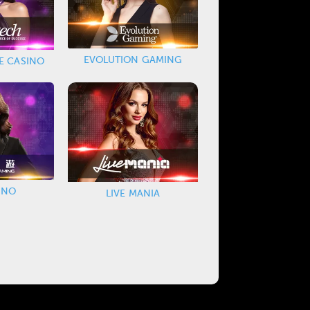
EVOLUTION GAMING
E CASINO
INO
LIVE MANIA