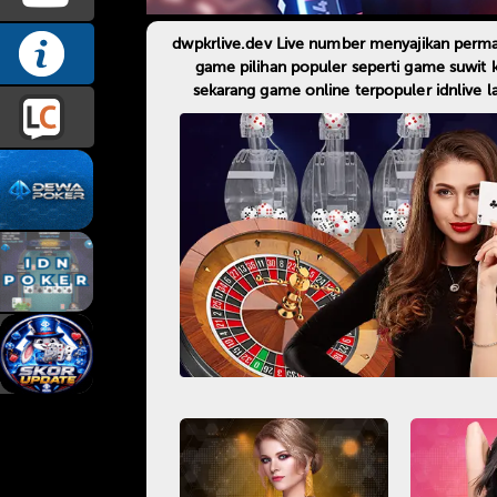
dwpkrlive.dev Live number menyajikan permai
INFO
game pilihan populer seperti game suwit 
sekarang game online terpopuler idnlive 
DEWAPOKER
LIVE
CHAT